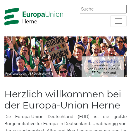
Zur
Zum
Hauptnavigation
Hauptbereich
Herne
EUD Bürgerdialoge
#EuropaMachen
Mitglied werden
Europawahlkampagne
Europa – Wir müssen
Europa vor Ort
gestalten bei Europa-
von Europa-Union &
reden!
JEF Deutschland
Union und JEF
Foto: Lutz Gude / JEF Deutschland
Foto: Gerolf Mosemann / Europa-Union Deutschland
Foto: Europa-Union Deutschland
Deutschland
Herzlich willkommen bei
der Europa-Union Herne
Die Europa-Union Deutschland (EUD) ist die größte
Bürgerinitiative für Europa in Deutschland. Unabhängig von
Parteizugehörigkeit, Alter und Beruf engagieren wir uns für