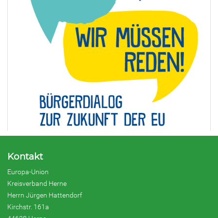
Kontakt
Europa-Union
Kreisverband Herne
Herrn Jürgen Hattendorf
Kirchstr. 161a