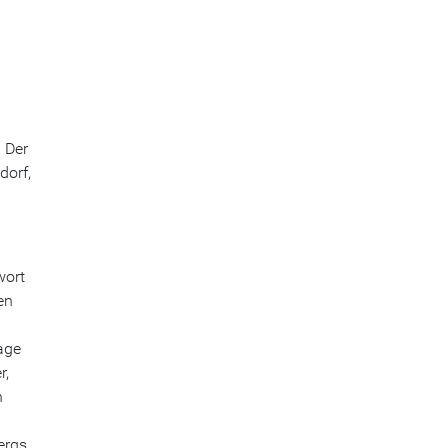
 Der
dorf,
wort
en
age
r,
n
ergs