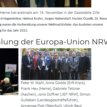
erne trat erstmals am 16. November in der Gaststätte Zille
rd Hagenkötter, Helmut Krohn, Jürgen Hattendorf, Nurten Öczelik, Dr. Rena
aren die Vorbereitung unserer Weihnachtsfeier, das Ausloten unserer
g für das Jahr 2022.
mlung der Europa-Union N
Peter W. Wahl, Anne Gödde (Erft-Kreis),
Frank Heu (Herne), Gabriele Tetzner
(Aachen), Joris Duffner (JEF NRW), Simon
Gutleben (Landesgeschäftsführer),
Annerose Pott (Steinfurt), Ulrich Beul