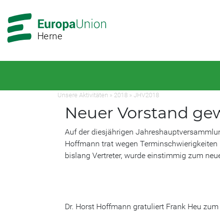
Zur
Zum
Hauptnavigation
Hauptbereich
Herne
Unsere Aktivitäten
»
2018
»
JHV2018
Neuer Vorstand ge
Auf der diesjährigen Jahreshauptversammlun
Hoffmann trat wegen Terminschwierigkeiten n
bislang Vertreter, wurde einstimmig zum neu
Dr. Horst Hoffmann gratuliert Frank Heu zum