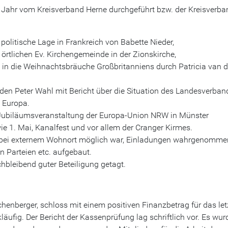
 Jahr vom Kreisverband Herne durchgeführt bzw. der Kreisverba
politische Lage in Frankreich von Babette Nieder,
rtlichen Ev. Kirchengemeinde in der Zionskirche,
g in die Weihnachtsbräuche Großbritanniens durch Patricia van 
den Peter Wahl mit Bericht über die Situation des Landesverban
 Europa.
 Jubiläumsveranstaltung der Europa-Union NRW in Münster
 wie 1. Mai, Kanalfest und vor allem der Cranger Kirmes.
es bei externem Wohnort möglich war, Einladungen wahrgenomme
n Parteien etc. aufgebaut.
hbleibend guter Beteiligung getagt.
chenberger, schloss mit einem positiven Finanzbetrag für das let
ckläufig. Der Bericht der Kassenprüfung lag schriftlich vor. Es wu