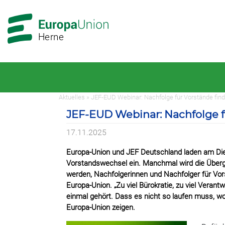
Zur
Zum
Hauptnavigation
Hauptbereich
Herne
Aktuelles » JEF-EUD Webinar: Nachfolge für Vorstände fin
JEF-EUD Webinar: Nachfolge f
17.11.2025
Europa-Union und JEF Deutschland laden am Di
Vorstandswechsel ein. Manchmal wird die Überg
werden, Nachfolgerinnen und Nachfolger für Vor
Europa-Union. „Zu viel Bürokratie, zu viel Verant
einmal gehört. Dass es nicht so laufen muss, wo
Europa-Union zeigen.