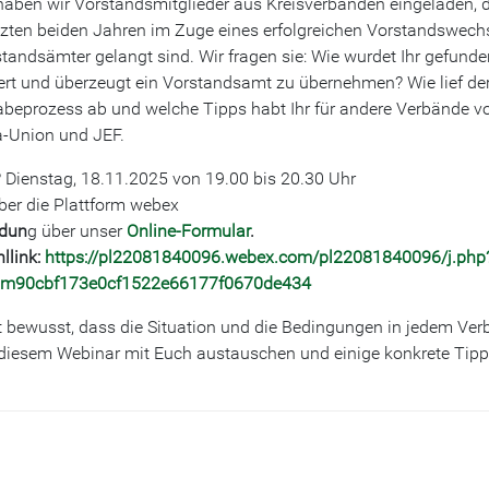
haben wir Vorstandsmitglieder aus Kreisverbänden eingeladen, d
tzten beiden Jahren im Zuge eines erfolgreichen Vorstandswech
standsämter gelangt sind. Wir fragen sie: Wie wurdet Ihr gefunde
ert und überzeugt ein Vorstandsamt zu übernehmen? Wie lief de
beprozess ab und welche Tipps habt Ihr für andere Verbände v
a-Union und JEF.
Dienstag, 18.11.2025 von 19.00 bis 20.30 Uhr
er die Plattform webex
dun
g über unser
Online-Formular
.
llink:
https://pl22081840096.webex.com/pl22081840096/j.php
m90cbf173e0cf1522e66177f0670de434
t bewusst, dass die Situation und die Bedingungen in jedem Ve
ei diesem Webinar mit Euch austauschen und einige konkrete Tip