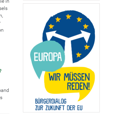
ie in
sels
n,
r
on
?
rband
ps