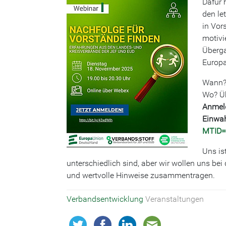
Dafür 
den le
in Vor
motivi
Überga
Europ
Wann? 
Wo? Üb
Anmel
Einwah
MTID=
Uns is
unterschiedlich sind, aber wir wollen uns b
und wertvolle Hinweise zusammentragen.
Verbandsentwicklung
Veranstaltungen