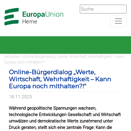
Zur
Zum
Hauptnavigation
Hauptbereich
Herne
Aktuelles » Online-Bürgerdialog „Werte, Wirtschaft, Wehrhaftigkeit – Kann
Europa noch mithalten?!“
Online-Bürgerdialog „Werte,
Wirtschaft, Wehrhaftigkeit – Kann
Europa noch mithalten?!“
18.11.2025
Während geopolitische Spannungen wachsen,
technologische Entwicklungen Gesellschaft und Wirtschaft
umwälzen und demokratische Werte zunehmend unter
Druck geraten, stellt sich eine zentrale Frage: Kann die