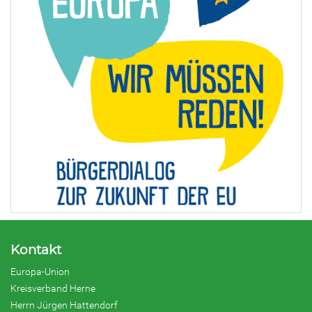
Kontakt
Europa-Union
Kreisverband Herne
Herrn Jürgen Hattendorf